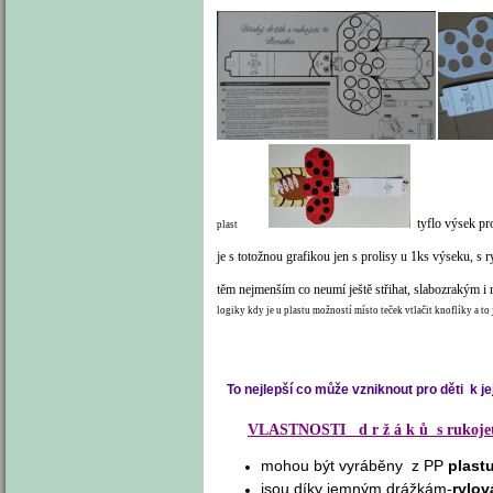
tyflo výsek pr
plast
je s totožnou grafikou jen s prolisy u 1ks výseku, s
těm nejmenším co neumí ještě střihat, slabozrakým 
logiky kdy je u plastu možností místo teček vtlačit knoflíky a t
To nejlepší co může vzniknout pro děti k jeji
VLASTNOSTI d r ž á k ů s rukoje
mohou být vyráběny z PP
plast
jsou díky jemným drážkám-
rylov