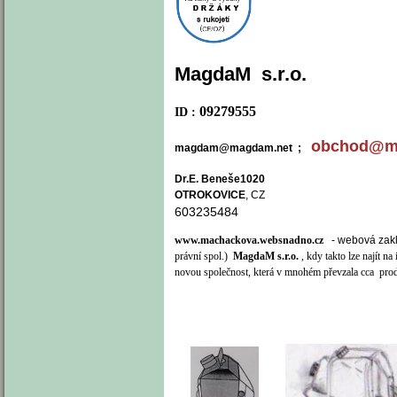
MagdaM s.r.o.
09279555
ID :
obchod@m
magdam@magdam.net ;
Dr.E. Beneše1020
OTROKOVICE
, 
603235484
www.machackova.websnadno.cz
- webová zaklád
právní spol.)
MagdaM s.r.o.
, kdy takto lze najít n
novou společnost, která v mnohém převzala cca produ