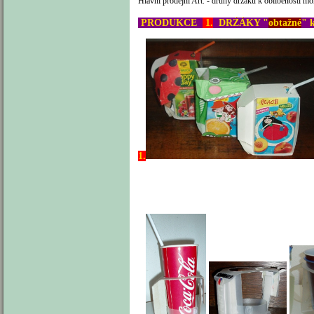
Hlavní prodejní Art. - druhy držáků k oblíbenosti m
PRODUKCE
1.
DRŹÁKY "
obtažné
" 
1.