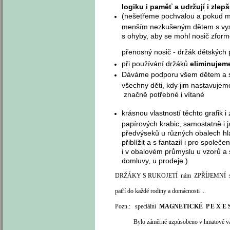
logiku i paměť a udržují i zl
(nešetřeme pochvalou a pokud m
menším nezkušeným dětem s vystři
s ohyby, aby se mohl nosič zformov
přenosný nosič - držák dětských 
při používání držáků
eliminujeme
Dáváme podporu všem dětem a s va
všechny děti, kdy jim nastavujem
značně
krásnou vlastností těchto grafik 
papírových krabic, samostatně i j
předvýseků u různých obalech hla
přiblížit a s fantazií i pro společ
i v obalovém průmyslu u vzorů a s
domluvy, u prodeje.)
DRŽÁKY S RUKOJETÍ nám ZPŘÍJEMNÍ sebeobsluhu 
patří do každé rodiny a domácnosti ...
Pozn.: speciální
MAGNETICKÉ P E X E 
Bylo záměrně uzpůsobeno v hmatové variantě z 