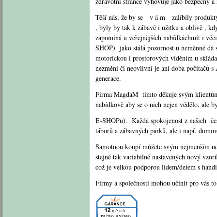
zdravotní stránce vyhovuje jako bezpečný 
Těší nás, že by se v á m zalíbily produkt
, byly by tak k zábavě i užitku a oblivě , 
zapomíná u veřejnějších nabídkáchmít i věc
SHOP) jako stálá pozornost u neměnné dá se 
motorickou i prostorových viděním u skláda
nezmění či neovlivní je ani doba počítačů s
generace.
Firma MagdaM tímto děkuje svým klientům, t
nabídkově aby se o nich nejen vědělo, ale by
E-SHOPu). Každá spokojenost z našich český
táborů a zábavných parků, ale i např. domov
Samotnou koupí můžete svým nejmenším udělat
stejně tak variabilně nastavených nový vzor
což je velkou podporou lidem/detem s handic
Firmy a společnosti mohou učinit pro vás t