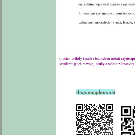
tak s dětmi nejen vést logické a paměťové tj. na
Příjemným zjištěním je i použitelnost dětí v pe
zabavíme i na cestách ( v autě, letadle, ve vla
( motto :
někdy i malé věci mohou měnit zajeté způ
standardu jejich rozvoje, nauky a radosti z kreativit
shop.magdam.net