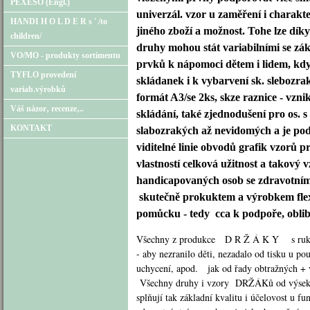
PEXESO (Engl.)
univerzál. vzor u zaměření i charak
HANDI H O L D E R s ' /to
jiného zboží a možnost. Tohe lze dík
children/
druhy mohou stát variabilními se zá
VO/MO - produkty sortimentu
prvků k nápomoci dětem i lidem, kdy
TYFLO provedení
skládanek i k vybarvení sk. slebozra
variab.výrobků
formát A3/se 2ks, skze raznice - vz
Váš názor‚ recenze‚..
skládání, také zjednodušení pro os. 
KONTAKT
slabozrakých až nevidomých a je podp
viditelné linie obvodů grafik vzorů p
vlastností celková užitnost a takový
handicapovaných osob se zdravotním 
skutečně prokuktem a výrobkem flexi
pomůcku - tedy cca k podpoře, oblibě
Všechny z produkce D R Ž Á K Y s ruko
- aby nezranilo děti, nezadalo od tisku u p
uchycení, apod. jak od řady ob
Všechny druhy i vzory DRŽÁKů od výseků (
splňují tak základní kvalitu i účelovost u f