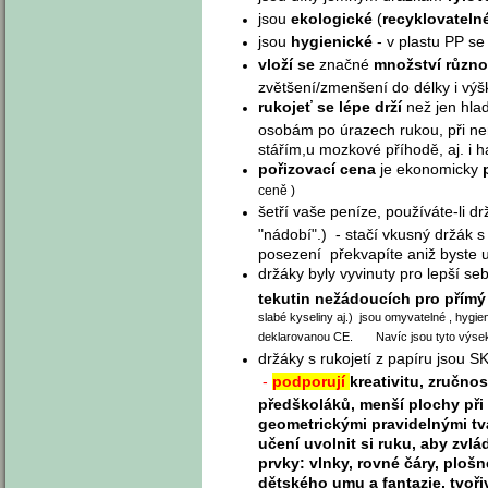
jsou
ekologické
(
recyklovateln
jsou
hygienické
- v plastu PP se
vloží se
značné
množství různ
zvětšení/zmenšení do délky i výšk
rukojeť se lépe drží
než jen hl
osobám po úrazech rukou, při n
stářím,u mozkové příhodě, aj. i 
pořizovací cena
je ekonomicky
ceně )
šetří vaše peníze, používáte-li dr
"nádobí".) - stačí vkusný držák s
posezení překvapíte aniž byste u
držáky byly vyvinuty pro lepší s
tekutin nežádoucích pro přímý 
slabé kyseliny aj.) jsou omyvatelné , hygi
deklarovanou CE. Navíc jsou tyto výseky 
držáky s rukojetí z papíru jsou 
-
podporují
kreativitu, zručnos
předškoláků, menší plochy při 
geometrickými pravidelnými tv
učení uvolnit si ruku, aby zvl
prvky: vlnky, rovné čáry, ploš
dětského umu a fantazie, tvořiv