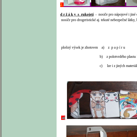
2.
d r ž á k y s rukojetí
- nosiče pro nápojové i jiné
nosiče pro drogeristické aj. tekuté nebezpečné látky,
plošný výsek je zhotoven
a) z p a p í r
b) z polotvrdého plastu 
c) lze i z jiných materiálů, vhod
a)