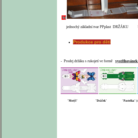
b)
jednochý základní tvar PPplast DR
Produkce pro děti
- Prodej držáku s rukojetí ve formě
vystřihovánek
"
Motýl
" "
Dráček
" "
Pastelka
" 