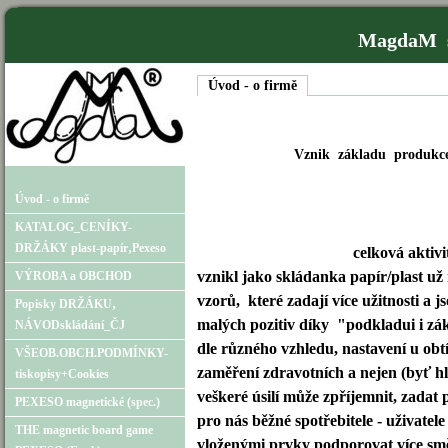
MagdaM s
Úvod - o firmě
Vznik základu produkc
Úvod - o firmě
KATALOG_CENÍKY-
DRŽÁKY plast-papír‚Pexeso
celková
aktivi
vznikl jako skládanka papír/plast už
VÝROBA a OBCHOD
vzorů, které zadají více užitnosti a
Popisky DRŽÁKU‚
malých pozitiv díky "podkladui i zák
NÁVODskládání_ČJ
dle různého vzhledu, nastavení u obtí
VŠEOB.OBCH.PODMÍNKY-
zaměření zdravotních a nejen (byť h
tiskopisy+Cookies
veškeré úsilí může zpříjemnit, zada
PEXESO magnetické (spec.)
pro nás běžné spotřebitele - uživatel
THE magnetic board game
vloženými prvky podporovat více směr