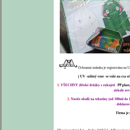
Ochranná známka je registována na U
( UV -užitný vzor se váže na cca série a zá
1.
VŠECHNY dětské držáky s rukojetí
PP p
získaly os
2.
Nosiče obalů na tekutiny (od 100ml do 1li
deklarov
Firma je 