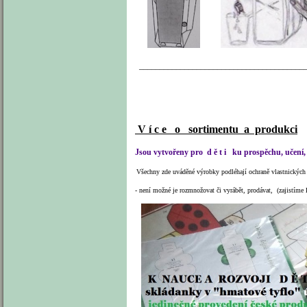
_________________________________________
V í c e o sortimentu a produkci
Jsou vytvořeny pro d ě t i ku prospěchu, učení, r
Všechny zde uváděné výrobky podléhají ochraně vlastnických
- není možné je rozmnožovat či vyrábět, prodávat, (zajistíme 