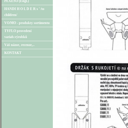
PEXESO (Engl.)
HANDI H O L D E R s ' /to
children/
VO/MO - produkty sortimentu
TYFLO provedení
variab.výrobků
Váš názor‚ recenze‚..
KONTAKT