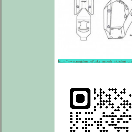
https://www.magdam.net/tisky_navody_skladani_d