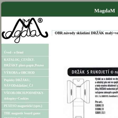
MagdaM s
OBR.návody skládání DRŽÁK malý+ve
Úvod - o firmě
KATALOG_CENÍKY-
DRŽÁKY plast-papír‚Pexeso
VÝROBA a OBCHOD
Popisky DRŽÁKU‚
NÁVODskládání_ČJ
VŠEOB.OBCH.PODMÍNKY-
tiskopisy+Cookies
PEXESO magnetické (spec.)
THE magnetic board game