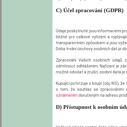
C) Účel zpracování
(GDPR)
Údaje poskytnuté jsou informacemi pro 
běžné pro celkové vyřízení a vyplýva
transparentním způsobem a jsou vyžad
Doba trvání úschovy osobních dat je obv
Zpracování Vašich osobních údajů za
odmítnout odhlášením. Nařízení je zá
možné odvolat a zrušit, osobní data je
Kupující potvrzuje s koupí (obj./KS), ž
o tom, že souhlas se zpracováním o
oznámením
doručeným na adresu prode
D) Přístupnost k osobním ú