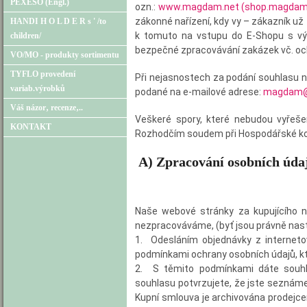
PEXESO (Engl.)
ozn.:
www.magdam.net (shop.magdam
zákonné nařízení, kdy vy – zákazník u
HANDI H O L D E R s ' /to
k tomuto na vstupu do E-Shopu s vý
children/
bezpečné zpracovávání zakázek vč. ochr
VO/MO - produkty sortimentu
TYFLO provedení
Při nejasnostech za podání souhlasu 
variab.výrobků
podané na e-mailové adrese:
magdam@
Váš názor‚ recenze‚..
Veškeré spory, které nebudou vyřeš
KONTAKT
Rozhodčím soudem při Hospodářské komo
A) Zpracování osobních údaj
Naše webové stránky za kupujícího n
nezpracováváme, (byť jsou
právně nast
1.
Odesláním objednávky z interneto
podmínkami ochrany osobních údajů, kt
2.
S těmito podmínkami dáte souhla
souhlasu potvrzujete, že jste seznáme
Kupní smlouva je archivována prodejcem