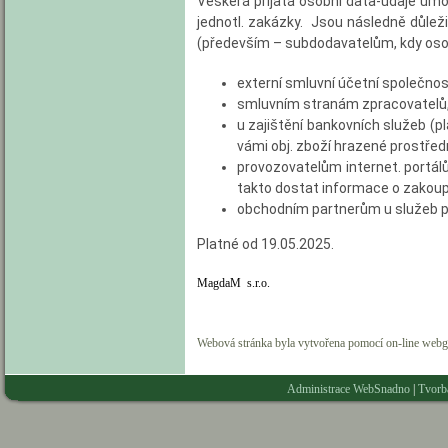
Veškerá přijatá osobní data-údaje umož
jednotl. zakázky.
Jsou následně důleži
(především – subdodavatelům, kdy oso
externí smluvní účetní společnos
smluvním stranám zpracovatelů, 
u zajištění bankovních služeb (pl
vámi obj. zboží hrazené prostřed
provozovatelům internet. portál
takto dostat informace o zakoupe
obchodním partnerům u služeb pře
Platné od 19.05.2025.
MagdaM s.r.o.
Webová stránka byla vytvořena pomocí on-line web
Administrace WebSnadno
|
Tvorb