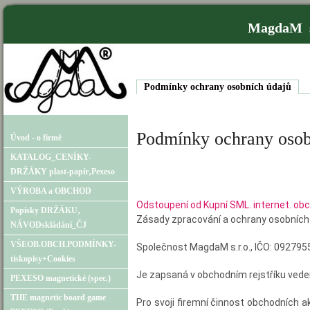
MagdaM s
Podmínky ochrany osobních údajů
Podmínky ochrany osob
Úvod - o firmě
KATALOG_CENÍKY-
DRŽÁKY plast-papír‚Pexeso
VÝROBA a OBCHOD
Odstoupení od Kupní SML. internet. 
Popisky DRŽÁKU‚
Zásady zpracování a ochrany osobních
NÁVODskládání_ČJ
VŠEOB.OBCH.PODMÍNKY-
Společnost
MagdaM s.r.o
., IČO: 092795
tiskopisy+Cookies
Je zapsaná v obchodním rejstříku ved
PEXESO magnetické (spec.)
THE magnetic board game
Pro svoji firemní činnost obchodních 