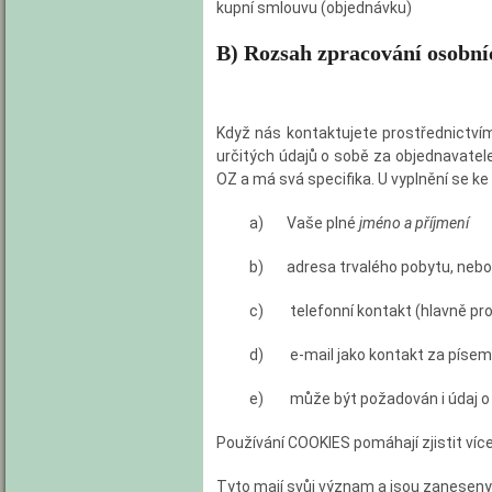
kupní smlouvu (objednávku)
B) Rozsah zpracování osobní
Když nás kontaktujete prostřednictví
určitých údajů o sobě za objednavatele 
OZ a má svá specifika. U vyplnění se ke
a) Vaše plné
jméno a příjmení
b) adresa trvalého pobytu, nebo p
c) telefonní kontakt (hlavně pro
d) e-mail jako kontakt za písemnos
e) může být požadován i údaj o věk
Používání
COOKIES
pomáhají zjistit více
Tyto mají svůj význam a jsou zanesen